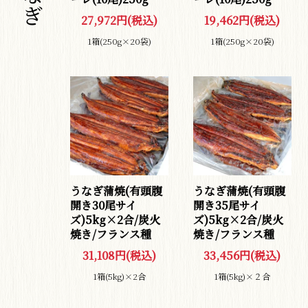
27,972円(税込)
19,462円(税込)
海苔・味付のり
1箱(250g×20袋)
1箱(250g×20袋)
乾 物
昆布・海藻
わさび
漬物・酢漬
うなぎ蒲焼(有頭腹
うなぎ蒲焼(有頭腹
開き30尾サイ
開き35尾サイ
ズ)5kg×2合/炭火
ズ)5kg×2合/炭火
惣菜・素材
焼き/フランス種
焼き/フランス種
31,108円(税込)
33,456円(税込)
たれ・だし
1箱(5kg)×2合
1箱(5kg)×２合
味噌・醤油