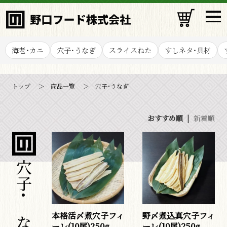
検索
海老・カニ
穴子･うなぎ
スライスねた
すしネタ・具材
カテゴリー
トップ
商品一覧
穴子･うなぎ
海老・カニ
おすすめ順
|
新着順
穴子･うなぎ
スライスねた
穴子･うなぎ
すしネタ・具材
すし種
本格活〆煮穴子フィ
野〆煮込真穴子フィ
ーレ(10尾)250g
ーレ(10尾)250g