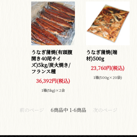
除菌・食中毒予防対策
特定商取引法に基づく表記
会社概要
うなぎ蒲焼(有頭腹
うなぎ蒲焼(端
お問い合わせ
お買い物ガイド
開き40尾サイ
材)500g
ズ)5kg/炭火焼き/
23,760円(税込)
プライバシーポリシー
フランス種
1箱(500g×20袋)
36,392円(税込)
1箱(5kg)×2合
前のページ
6
商品中
1-6
商品
次のページ