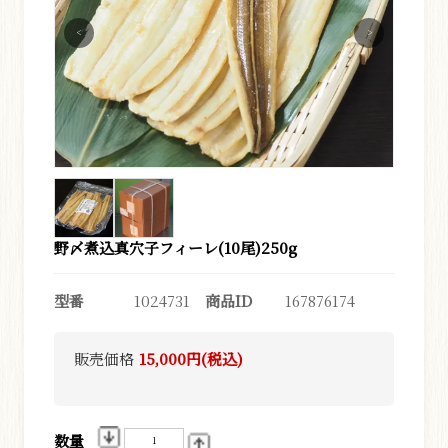
海苔・味付のり
<
>
乾 物
昆布・海藻
わさび
野〆煮込真穴子フィーレ(10尾)250g
漬物・酢漬
型番
1024731
商品ID
167876174
惣菜・素材
販売価格
15,000円(税込)
たれ・だし
数量
味噌・醤油