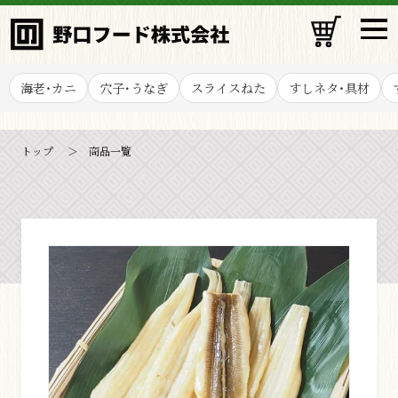
検索
海老・カニ
穴子･うなぎ
スライスねた
すしネタ・具材
カテゴリー
トップ
商品一覧
海老・カニ
穴子･うなぎ
スライスねた
すしネタ・具材
すし種