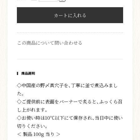
カートに入れる
除菌・食中毒予防対策
この商品について問い合わせる
特定商取引法に基づく表記
会社概要
お問い合わせ
お買い物ガイド
プライバシーポリシー
商品説明
◇中国産の野〆真穴子を、丁寧に釜で煮込みまし
た。
◇ご提供前に表面をバーナーで炙ると、ふっくら召
し上がれます。
◇お使い時は10℃以下にて保存され、当日中に使い
切りください。
＜ 製品 100g 当り ＞